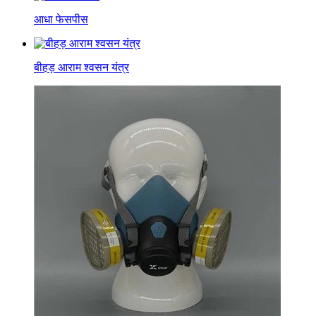
आधा फेसपीस
बीहड़ आराम श्वसन यंत्र