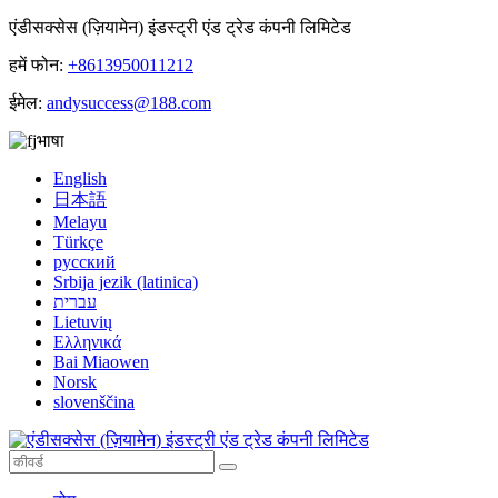
एंडीसक्सेस (ज़ियामेन) इंडस्ट्री एंड ट्रेड कंपनी लिमिटेड
हमें फोन:
+8613950011212
ईमेल:
andysuccess@188.com
भाषा
English
日本語
Melayu
Türkçe
русский
Srbija jezik (latinica)
עברית
Lietuvių
Ελληνικά
Bai Miaowen
Norsk
slovenščina